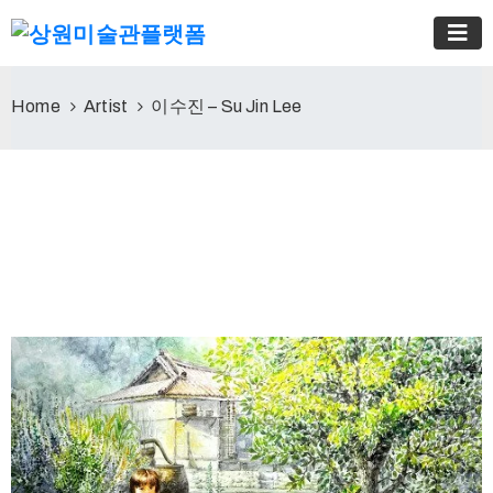
Home
Artist
이수진 – Su Jin Lee