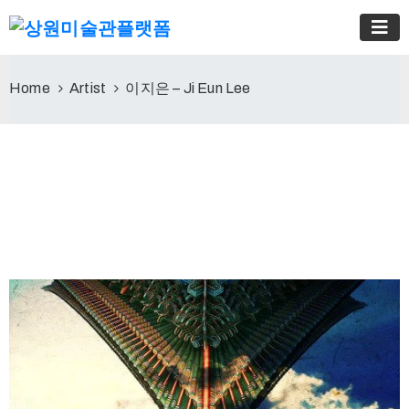
Home
Artist
이지은 – Ji Eun Lee