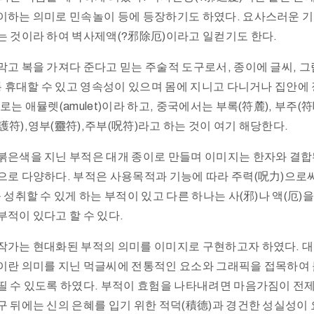
이하는 의미로 민속놀이 등에 등장하기도 하였다. 요사스러운 
는 것이라 하여 벽사제액(?邪除厄)이라고 일컫기도 한다.
막고 복을 가져다 준다고 믿는 주술적 도구로서, 종이에 글씨, 그림
보통 휴대할 수 있고 영속성이 있으며 몸에 지니고 다니거나 집안에
로는 애뮬렛(amulet)이라 하고, 중국에서는 부록(符麓), 부주(符
護符),영부(靈符),주부(呪符)라고 하는 것이 여기 해당한다.
붉은색을 지닌 부적은 대개 종이로 만들며 이미지는 한자와 결합
으로 다양하다. 부적은 사용목적과 기능에 따라 주력(呪力)으로써
 성취할 수 있게 하는 부적이 있고 다른 하나는 사(邪)나 액(厄
부적이 있다고 할 수 있다.
작가는 현대화된 부적의 의미를 이미지로 구현하고자 하였다. 대
이란 의미를 지닌 먹글씨에 전통적인 요소와 그래픽을 접목하여
띨 수 있도록 하였다. 부적이 효험을 나타내려면 마음가짐이 전
구 뒤에는 신의 은혜를 입기 위한 적덕(積德)과 경건한 성실성이