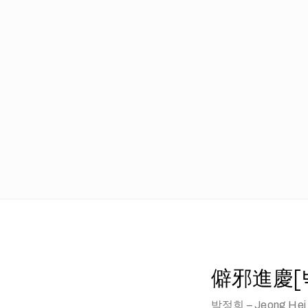
僻邪進慶[벽사
박정희 – Jeong Hei 