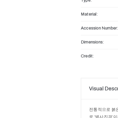
Type:
Material:
Accession Number
Dimensions:
Credit:
Visual Descr
전통적으로 붉은
로 ‘벽사진경’