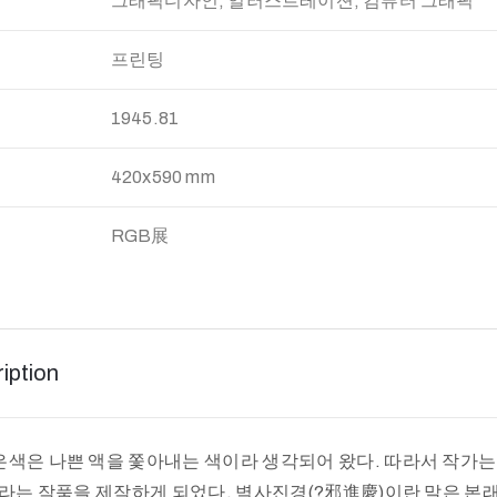
그래픽디자인, 일러스트레이션, 컴퓨터 그래픽
프린팅
:
1945.81
420x590 mm
RGB展
iption
색은 나쁜 액을 쫓아내는 색이라 생각되어 왔다. 따라서 작가는
이라는 작품을 제작하게 되었다. 벽사진경(?邪進慶)이란 말은 본