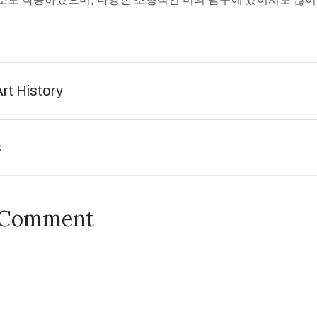
Art History
s
 Comment