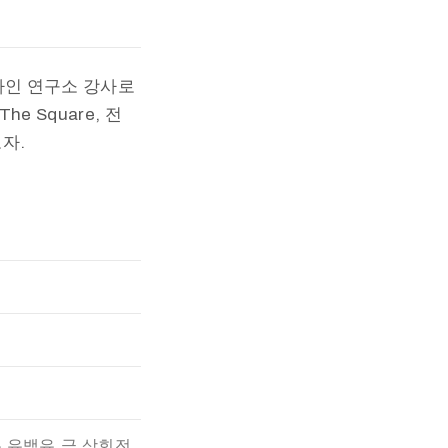
자인 연구소 강사로
e Square, 전
자.
,유백유,금,상회전