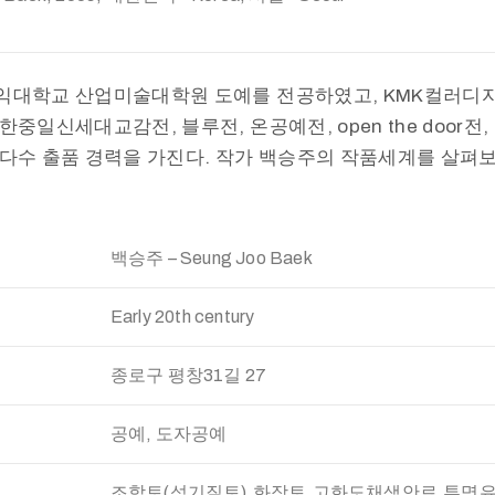
홍익대학교 산업미술대학원 도예를 전공하였고, KMK컬러디
중일신세대교감전, 블루전, 온공예전, open the door전, Th
 다수 출품 경력을 가진다. 작가 백승주의 작품세계를 살펴보
백승주 – Seung Joo Baek
Early 20th century
종로구 평창31길 27
공예, 도자공예
조합토(석기질토),화장토,고화도채색안료,투명유