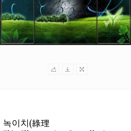
녹이치(綠理