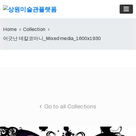
Home
Collection
어긋난 데칼코마니_Mixed media_1600x1930
Go to all Collections