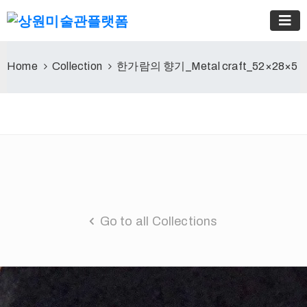
Home
Collection
한가람의 향기_Metal craft_52×28×5
Go to all Collections