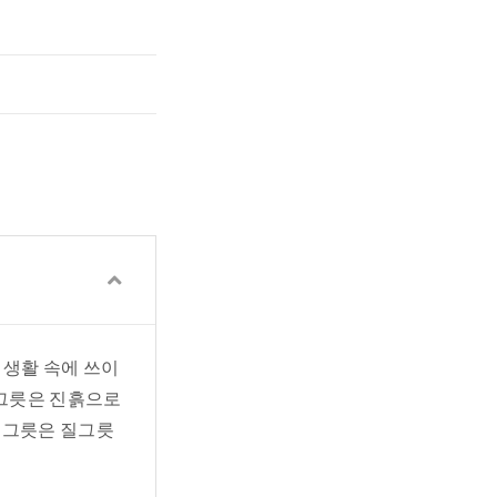
 생활 속에 쓰이
 질그릇은 진흙으로
오지그릇은 질그릇