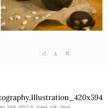
graphy,Illustration_420x594
 Ko
, 2009
, 대한민국 - Korea, 서울 - Seoul