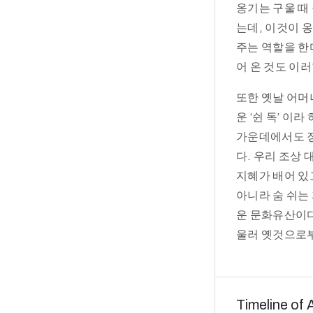
옹기는 구울 때
는데, 이것이 
주는 역할을 한다
어 온 것도 이
또한 옛날 어머
운 ‘쉰 독’ 이
가운데에서도 장
다. 우리 조상 
지혜가 배어 있
아니라 숨 쉬는
운 문화유산이다
울러 옛것으로부
Timeline of 