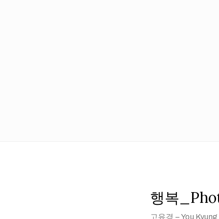
행복_Photo
고유경 – You Kyung