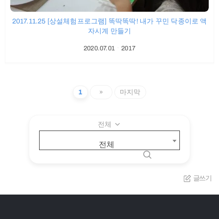
2017.11.25 [상설체험프로그램] 똑딱똑딱! 내가 꾸민 닥종이로 액
자시계 만들기
2020.07.01
ㆍ
2017
1
»
마지막
전체
전체
글쓰기