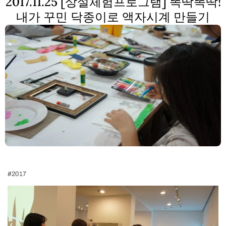
2017.11.25 [상설체험프로그램] 똑딱똑딱!
내가 꾸민 닥종이로 액자시계 만들기
#2017