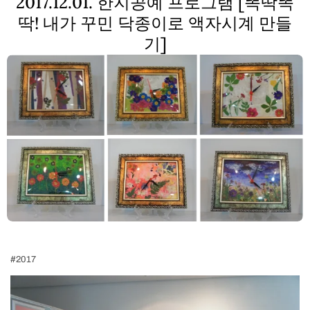
2017.12.01. 한지공예 프로그램 [똑딱똑
딱! 내가 꾸민 닥종이로 액자시계 만들
기]
#2017