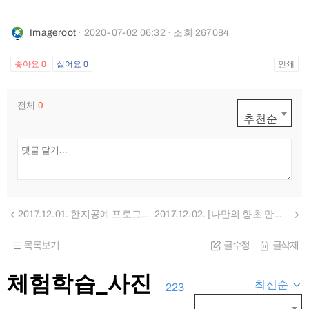
Imageroot
· 2020-07-02 06:32 · 조회 267084
좋아요
0
싫어요
0
인쇄
전체
0
추천순
2017.12.01. 한지공예 프로그램[똑딱똑딱! 내가 꾸민 닥종이로 액자시계 만들기]
2017.12.02. [나만의 향초 만들기, 캘리그라피 석고방향제 만들기]
목록보기
글수정
글삭제
체험학습_사진
최신순
223