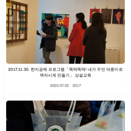
2017.11.30. 한지공예 프로그램「똑딱똑딱! 내가 꾸민 닥종이로
액자시계 만들기」 상설교육
2020.07.02
ㆍ
2017