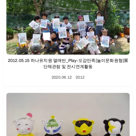
2012.05.15 하나유치원 열매반_Play-오감만족[놀이문화원형]展
단체관람 및 전시연계활동
2020.06.12
ㆍ
2012