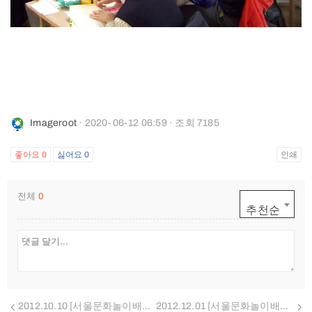
Imageroot
· 2020-06-12 06:59 · 조회 7185
좋아요
0
싫어요
0
인쇄
전체
0
추천순
2012.10.10 [서울문화놀이배움터] "꼬미와 함께 배우는 캐릭터토이 창작교실"
2012.12.01 [서울문화놀이배움터] "나의 꿈을 담는 토이저금통 토미"