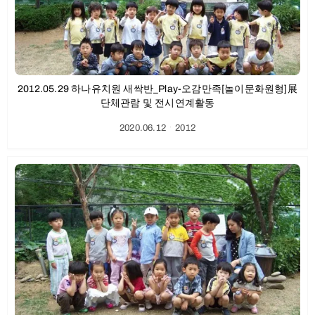
2012.05.29 하나유치원 새싹반_Play-오감만족[놀이문화원형]展
단체관람 및 전시연계활동
2020.06.12
ㆍ
2012