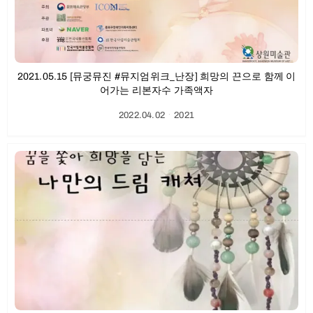
2021.05.15 [뮤궁뮤진 #뮤지엄위크_난장] 희망의 끈으로 함께 이
어가는 리본자수 가족액자
2022.04.02
ㆍ
2021