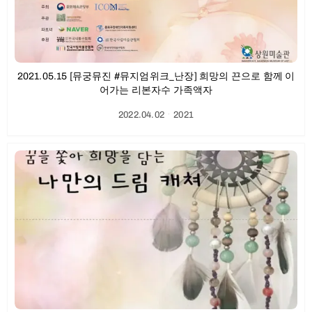
2021.05.15 [뮤궁뮤진 #뮤지엄위크_난장] 희망의 끈으로 함께 이
어가는 리본자수 가족액자
2022.04.02
ㆍ
2021