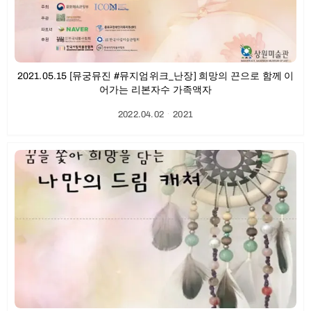
2021.05.15 [뮤궁뮤진 #뮤지엄위크_난장] 희망의 끈으로 함께 이
어가는 리본자수 가족액자
2022.04.02
ㆍ
2021