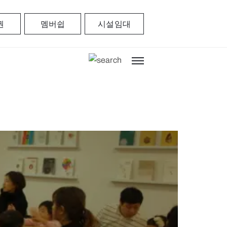
권
멤버쉽
시설임대