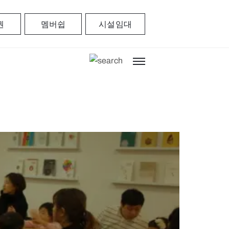
권
멤버쉽
시설임대