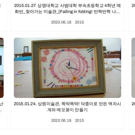
고
2015.01.27. 상명대학교 사범대학 부속초등학교 4학년 매
2
화반_찾아가는 미술관_[Falling in folding! 반짝반짝 나만
의 LED 조명등 만들기] 후기
2020.06.18
ㆍ
2015
 난
2015.01.24. 상원미술관, 똑딱똑딱! 닥종이로 만든 액자시
2
만
계와 메모꽂이 만들기
2020.06.18
ㆍ
2015