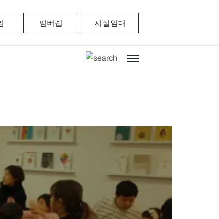
권
멤버쉽
시설임대