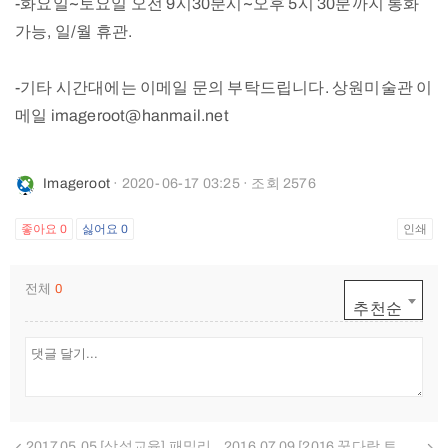
-화요일~토요일 오전 9시30분시~오후 5시 30분까지 통화
가능, 일/월 휴관.
-기타 시간대에는 이메일 문의 부탁드립니다. 상원미술관 이
메일 imageroot@hanmail.net
Imageroot
· 2020-06-17 03:25 · 조회 2576
좋아요
0
싫어요
0
인쇄
전체
0
추천순
2017.05.05 [상설교육] 패밀리 월드! 고마움을 전해요. "한지카네이션 &석고방향제" 선물 만들기
2016.07.09 [2016 꿈다락 토요문화학교] 미술관 속 감성여행, 한지로 만나는 전통공예 이야기 어린이프로그램