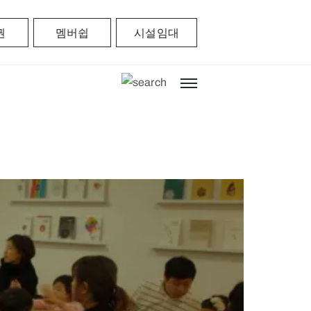
권
멤버쉽
시설임대