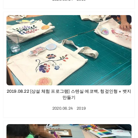
2019.08.22 [상설 체험 프로그램] 스텐실 에코백, 헝겊인형 + 뱃지
만들기
2020.06.24
ㆍ
2019