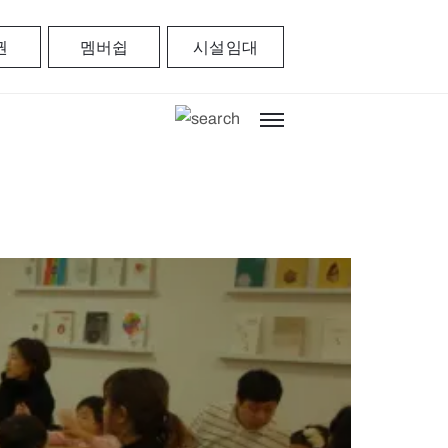
권
멤버쉽
시설임대