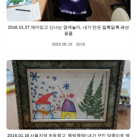
2016.01.27 재미있고 신나는 염색놀이, 내가 만든 알록달록 패션
용품
2020.06.16
ㆍ
2016
2016.01.16 서울지역 초등학교_똑딱똑딱! 내가 꾸민 닥종이로 액