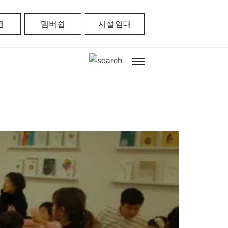
권
멤버쉽
시설임대