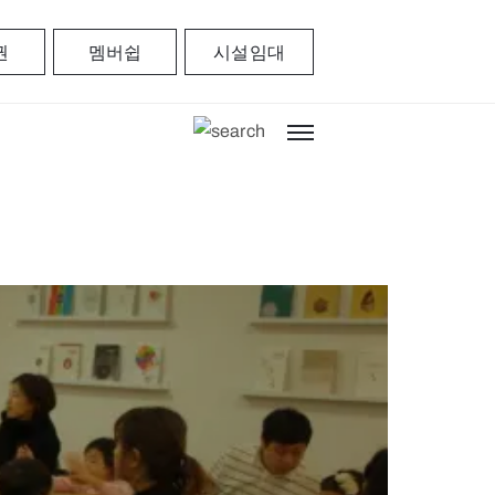
권
멤버쉽
시설임대