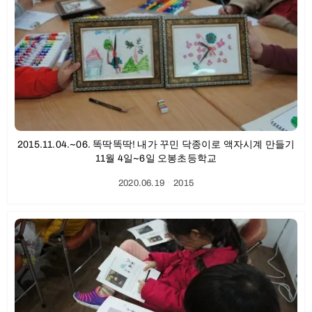
2015.11.04.~06. 똑딱똑딱! 내가 꾸민 닥종이로 액자시계 만들기
11월 4일~6일 오봉초등학교
2020.06.19
ㆍ
2015