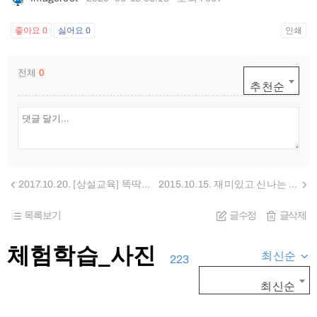
좋아요
0
싫어요
0
인쇄
전체
0
추천순
2017.10.20. [상설교육] 똑딱똑딱! 내가 꾸민 닥종이로 액자시계 만들기
2015.10.15. 재미있고 신나는 염색놀이, 내가 만든 알록달록 티셔츠 10월 15일 하나유치원 구름반
목록보기
글수정
글삭제
체험학습_사진
최신순
223
최신순