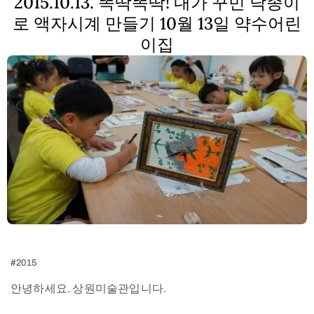
2015.10.13. 똑딱똑딱! 내가 꾸민 닥종이
로 액자시계 만들기 10월 13일 약수어린
이집
#2015
안녕하세요. 상원미술관입니다.