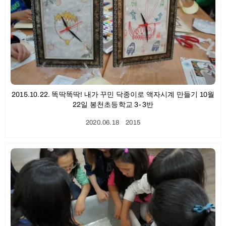
2015.10.22. 똑딱똑딱! 내가 꾸민 닥종이로 액자시계 만들기 10월
22일 봉천초등학교 3-3반
2020.06.18
ㆍ
2015