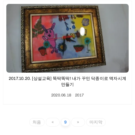
2017.10.20. [상설교육] 똑딱똑딱! 내가 꾸민 닥종이로 액자시계
만들기
2020.06.18
ㆍ
2017
처음
«
9
»
마지막