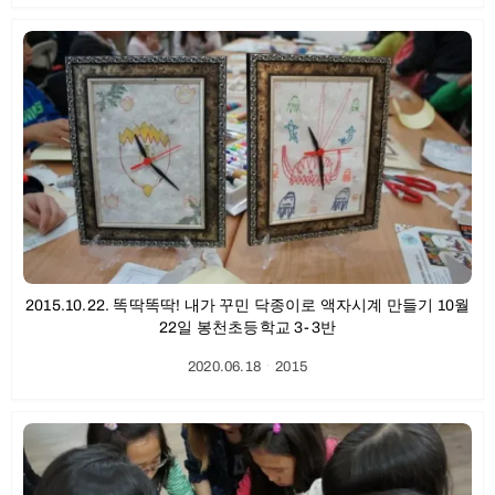
2015.10.22. 똑딱똑딱! 내가 꾸민 닥종이로 액자시계 만들기 10월
22일 봉천초등학교 3-3반
2020.06.18
ㆍ
2015