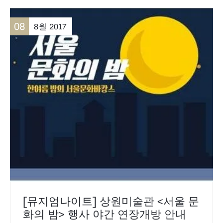
08
8월
2017
[뮤지엄나이트] 상원미술관 <서울 문
화의 밤> 행사 야간 연장개방 안내