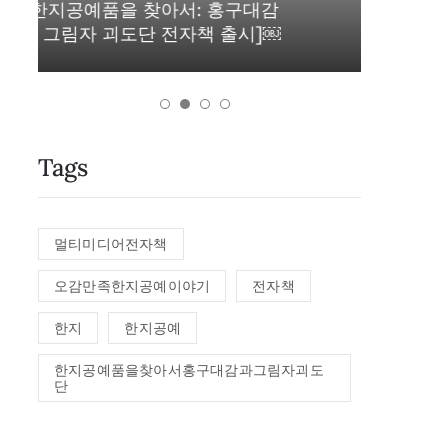
2022년 05월 01일
감
￼
닥종이액자시계만들기
문자
Tags
멀티미디어전자책
오감만족한지공예이야기
전자책
한지
한지공예
한지공예품을찾아서홍구대감과그림자괴도
단