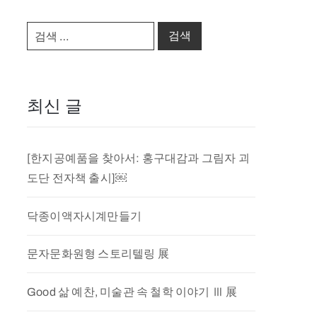
최신 글
[한지공예품을 찾아서: 홍구대감과 그림자 괴
도단 전자책 출시]￼
닥종이액자시계만들기
문자문화원형 스토리텔링 展
Good 삶 예찬, 미술관 속 철학 이야기 Ⅲ 展