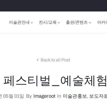
미술관안내
전시/교육
출판/콘텐츠
아카
Back to all Post
지엄 페스티벌_예술체험
년 05월 01일
By
Imageroot
In
미술관홍보
‚
보도자