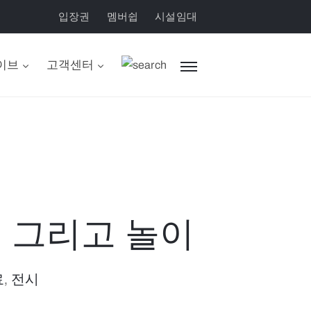
입장권
멤버쉽
시설임대
이브
고객센터
 그리고 놀이
료
‚
전시