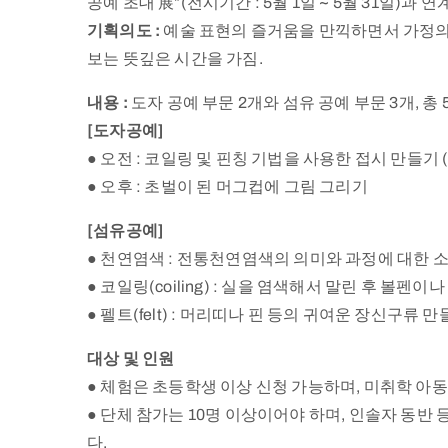
2019년 09월 28일
공예 초대 展”(전시기간 : 5월 1일 ~ 5월 31일)
Good 삶 예찬,
기획의도 :
예술 표현의 즐거움을 만끽하면서 가정의 
문자문화원형 스토리텔링 展
야기
보는 뜻깊은 시간을 가짐.
내용 :
도자 공예 부문 2개와 섬유 공예 부문 3개, 
[도자공예]
● 오전 : 코일링 및 핀칭 기법을 사용한 접시 만들기 
● 오후 : 초벌이 된 머그컵에 그림 그리기
[섬유공예]
● 천연염색 : 전통천연염색의 의미와 과정에 대한 소
● 코일링(coiling) : 실을 염색해서 말린 후 
● 펠트(felt) : 머리띠나 핀 등의 귀여운 장신구류 
대상 및 인원
● 체험은 초등학생 이상 신청 가능하며, 미취학 아
● 단체 참가는 10명 이상이어야 하며, 인솔자 동반
다.