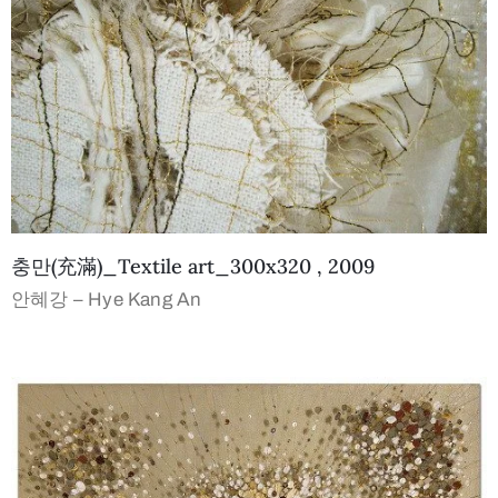
충만(充滿)_Textile art_300x320 , 2009
안혜강 – Hye Kang An