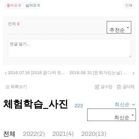
좋아요
0
싫어요
0
인쇄
전체
0
추천순
2016.07.16 [2016 꿈다락 토요문화학교] 미술관 속 감성여행, 한지로 만나는 전통공예 이야기 어린이프로그램
2016.08.31 [문화가있는날] 큐레이터와 함께 하는 예술작품 깊게 들여다보기_전통공예와 철학이 있는 미술이야기
목록보기
글수정
글삭제
체험학습_사진
최신순
223
최신순
전체
2022(2)
2021(4)
2020(13)