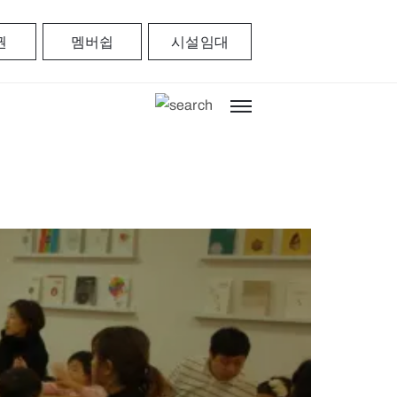
권
멤버쉽
시설임대