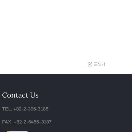
글쓰기
Contact Us
TEL. +82-2-396-3185
FAX. +82-2-6455-3187