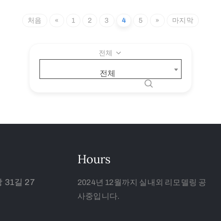
처음
«
1
2
3
4
5
»
마지막
전체
전체
Hours
31길 27
2024년 12월까지 실내외 리모델링 공
사중입니다.