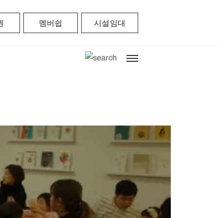
권
멤버쉽
시설임대