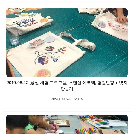
2019.08.22 [상설 체험 프로그램] 스텐실 에코백, 헝겊인형 + 뱃지
만들기
2020.06.24
ㆍ
2019