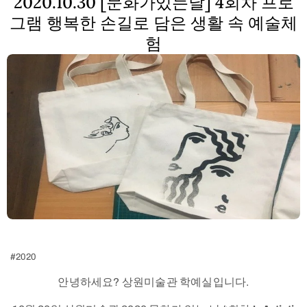
2020.10.30 [문화가있는날] 4회차 프로
그램 행복한 손길로 담은 생활 속 예술체
험
#2020
안
녕하세요? 상원미술관 학예실입니다.